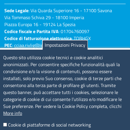
Sede Legale
: Via Quarda Superiore 16 - 17100 Savona
Via Tommaso Schiva 29 - 18100 Imperia
Piazza Europa 16 - 19124 La Spezia
Codice fiscale e Partita IVA
: 01704760097
Codice di fatturazione elettronica
: TQBHGX
Impostazioni Privacy
PEC
:
cciaa.rivlig@legalmail.it
Numeri di centralino: Savona 019 83141 -
Questo sito utilizza cookie tecnici e cookie analitici
Imperia 0183 7931 - La Spezia 0187 7281
anonimizzati. Per consentire specifiche funzionalità quali la
condivisione e/o la visione di contenuti, possono essere
Amministrazione Trasparente
installati, solo previo Suo consenso, cookie di terze parti che
consentono alla terza parte di profilare gli utenti. Tramite
Consulta tutte le sezioni
questo banner, può accettare tutti i cookies, selezionare le
Bilanci
categorie di cookie di cui consente l’utilizzo e/o modificare le
Bandi di concorso
Sue preferenze. Per vedere la Cookie Policy completa, clicchi
Procedimenti
More info
Provvedimenti
Cookie di piattaforme di social networking
Sito web