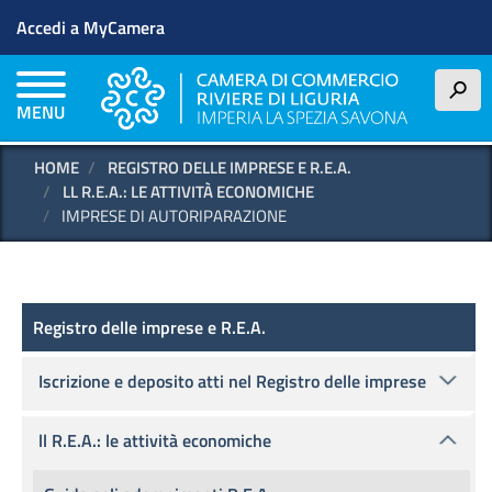
Menu profilo utente
Salta
Accedi a MyCamera
al
contenuto
principale
h
MENU
HOME
REGISTRO DELLE IMPRESE E R.E.A.
LL R.E.A.: LE ATTIVITÀ ECONOMICHE
IMPRESE DI AUTORIPARAZIONE
Registro delle imprese e R.E.A.
Registro delle imprese e R.E.A.
Iscrizione e deposito atti nel Registro delle imprese
ll R.E.A.: le attività economiche