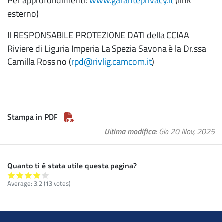
Per approfondimenti:
www.garanteprivacy.it
(link
esterno)
Il RESPONSABILE PROTEZIONE DATI della CCIAA
Riviere di Liguria Imperia La Spezia Savona è la Dr.ssa
Camilla Rossino (
rpd@rivlig.camcom.it
)
Stampa in PDF
Ultima modifica
Gio 20 Nov, 2025
Quanto ti è stata utile questa pagina?
Average:
3.2
(13 votes)
Footer menu