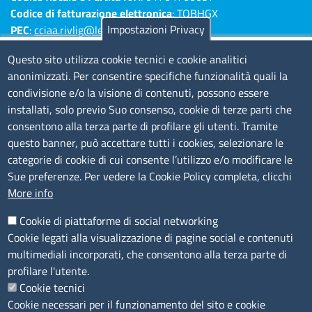
Codice di fatturazione elettronica
: TQBHGX
Impostazioni Privacy
PEC
:
cciaa.rivlig@legalmail.it
Numeri di centralino: Savona 019 83141 -
Questo sito utilizza cookie tecnici e cookie analitici
Imperia 0183 7931 - La Spezia 0187 7281
anonimizzati. Per consentire specifiche funzionalità quali la
condivisione e/o la visione di contenuti, possono essere
Amministrazione Trasparente
installati, solo previo Suo consenso, cookie di terze parti che
consentono alla terza parte di profilare gli utenti. Tramite
Consulta tutte le sezioni
questo banner, può accettare tutti i cookies, selezionare le
Bilanci
categorie di cookie di cui consente l’utilizzo e/o modificare le
Bandi di concorso
Sue preferenze. Per vedere la Cookie Policy completa, clicchi
Procedimenti
More info
Provvedimenti
Cookie di piattaforme di social networking
Sito web
Cookie legati alla visualizzazione di pagine social e contenuti
multimediali incorporati, che consentono alla terza parte di
Note legali
profilare l'utente.
Privacy policy
Cookie tecnici
Dichiarazione di accessibilità
Cookie necessari per il funzionamento del sito e cookie