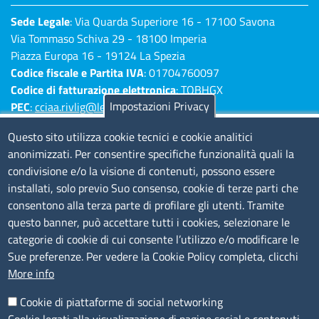
Sede Legale
: Via Quarda Superiore 16 - 17100 Savona
Via Tommaso Schiva 29 - 18100 Imperia
Piazza Europa 16 - 19124 La Spezia
Codice fiscale e Partita IVA
: 01704760097
Codice di fatturazione elettronica
: TQBHGX
Impostazioni Privacy
PEC
:
cciaa.rivlig@legalmail.it
Numeri di centralino: Savona 019 83141 -
Questo sito utilizza cookie tecnici e cookie analitici
Imperia 0183 7931 - La Spezia 0187 7281
anonimizzati. Per consentire specifiche funzionalità quali la
condivisione e/o la visione di contenuti, possono essere
Amministrazione Trasparente
installati, solo previo Suo consenso, cookie di terze parti che
consentono alla terza parte di profilare gli utenti. Tramite
Consulta tutte le sezioni
questo banner, può accettare tutti i cookies, selezionare le
Bilanci
categorie di cookie di cui consente l’utilizzo e/o modificare le
Bandi di concorso
Sue preferenze. Per vedere la Cookie Policy completa, clicchi
Procedimenti
More info
Provvedimenti
Cookie di piattaforme di social networking
Sito web