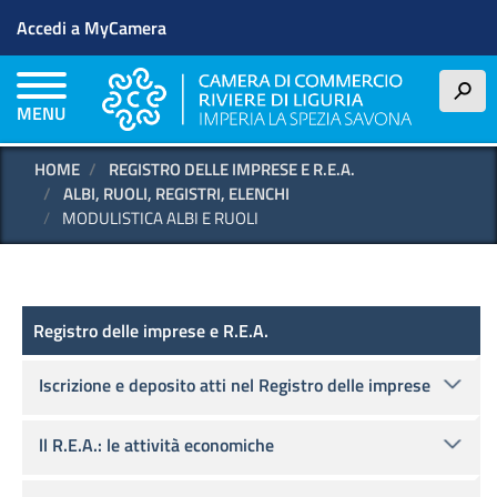
Menu profilo utente
Salta
Accedi a MyCamera
al
contenuto
principale
h
MENU
HOME
REGISTRO DELLE IMPRESE E R.E.A.
ALBI, RUOLI, REGISTRI, ELENCHI
MODULISTICA ALBI E RUOLI
Registro delle imprese e R.E.A.
Registro delle imprese e R.E.A.
Iscrizione e deposito atti nel Registro delle imprese
ll R.E.A.: le attività economiche