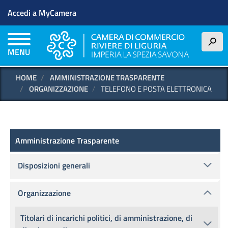
Menu profilo utente
Salta
Accedi a MyCamera
al
contenuto
principale
h
MENU
HOME
AMMINISTRAZIONE TRASPARENTE
ORGANIZZAZIONE
TELEFONO E POSTA ELETTRONICA
Amministrazione Trasparente
Amministrazione Trasparente
Disposizioni generali
Organizzazione
Titolari di incarichi politici, di amministrazione, di