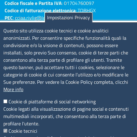
Codice fiscale e Partita IVA
: 01704760097
Codice di fatturazione elettronica
: TQBHGX
Impostazioni Privacy
PEC
:
cciaa.rivlig@legalmail.it
Numeri di centralino: Savona 019 83141 -
Questo sito utilizza cookie tecnici e cookie analitici
Imperia 0183 7931 - La Spezia 0187 7281
anonimizzati. Per consentire specifiche funzionalità quali la
condivisione e/o la visione di contenuti, possono essere
Amministrazione Trasparente
installati, solo previo Suo consenso, cookie di terze parti che
consentono alla terza parte di profilare gli utenti. Tramite
Consulta tutte le sezioni
questo banner, può accettare tutti i cookies, selezionare le
Bilanci
categorie di cookie di cui consente l’utilizzo e/o modificare le
Bandi di concorso
Sue preferenze. Per vedere la Cookie Policy completa, clicchi
Procedimenti
More info
Provvedimenti
Cookie di piattaforme di social networking
Sito web
Cookie legati alla visualizzazione di pagine social e contenuti
multimediali incorporati, che consentono alla terza parte di
Note legali
profilare l'utente.
Privacy policy
Cookie tecnici
Dichiarazione di accessibilità