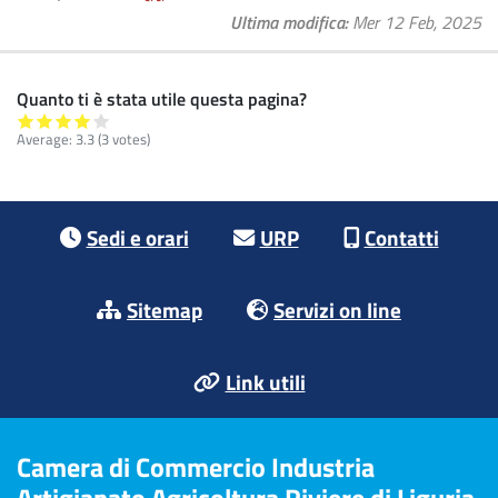
Ultima modifica
Mer 12 Feb, 2025
Quanto ti è stata utile questa pagina?
Average:
3.3
(3 votes)
Footer menu
Sedi e orari
URP
Contatti
Sitemap
Servizi on line
Link utili
Camera di Commercio Industria