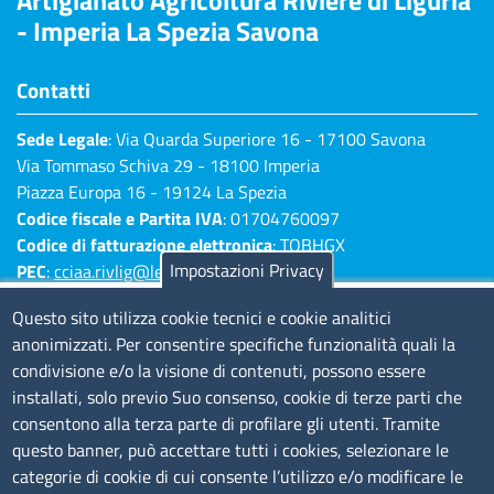
Artigianato Agricoltura Riviere di Liguria
- Imperia La Spezia Savona
Contatti
Sede Legale
: Via Quarda Superiore 16 - 17100 Savona
Via Tommaso Schiva 29 - 18100 Imperia
Piazza Europa 16 - 19124 La Spezia
Codice fiscale e Partita IVA
: 01704760097
Codice di fatturazione elettronica
: TQBHGX
Impostazioni Privacy
PEC
:
cciaa.rivlig@legalmail.it
Numeri di centralino: Savona 019 83141 -
Questo sito utilizza cookie tecnici e cookie analitici
Imperia 0183 7931 - La Spezia 0187 7281
anonimizzati. Per consentire specifiche funzionalità quali la
condivisione e/o la visione di contenuti, possono essere
Amministrazione Trasparente
installati, solo previo Suo consenso, cookie di terze parti che
consentono alla terza parte di profilare gli utenti. Tramite
Consulta tutte le sezioni
questo banner, può accettare tutti i cookies, selezionare le
Bilanci
categorie di cookie di cui consente l’utilizzo e/o modificare le
Bandi di concorso