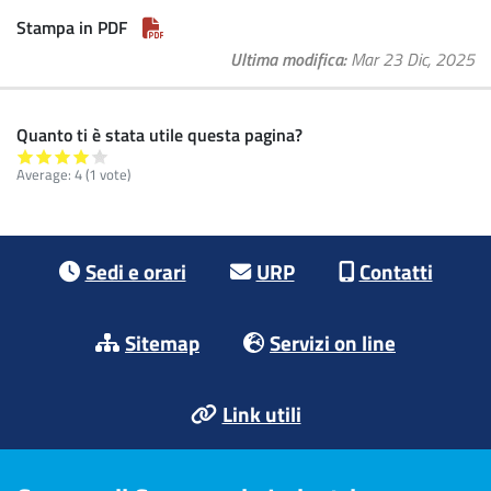
Stampa in PDF
Ultima modifica
Mar 23 Dic, 2025
Quanto ti è stata utile questa pagina?
Average:
4
(
1
vote)
Footer menu
Sedi e orari
URP
Contatti
Sitemap
Servizi on line
Link utili