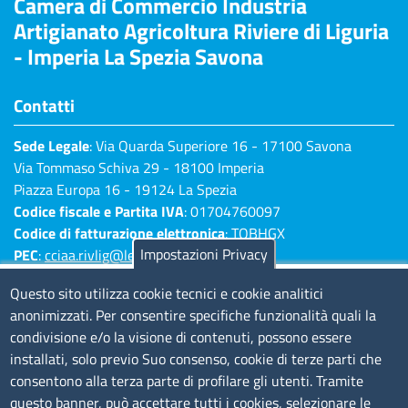
Camera di Commercio Industria
Artigianato Agricoltura Riviere di Liguria
- Imperia La Spezia Savona
Contatti
Sede Legale
: Via Quarda Superiore 16 - 17100 Savona
Via Tommaso Schiva 29 - 18100 Imperia
Piazza Europa 16 - 19124 La Spezia
Codice fiscale e Partita IVA
: 01704760097
Codice di fatturazione elettronica
: TQBHGX
Impostazioni Privacy
PEC
:
cciaa.rivlig@legalmail.it
Numeri di centralino: Savona 019 83141 -
Questo sito utilizza cookie tecnici e cookie analitici
Imperia 0183 7931 - La Spezia 0187 7281
anonimizzati. Per consentire specifiche funzionalità quali la
condivisione e/o la visione di contenuti, possono essere
Amministrazione Trasparente
installati, solo previo Suo consenso, cookie di terze parti che
consentono alla terza parte di profilare gli utenti. Tramite
Consulta tutte le sezioni
questo banner, può accettare tutti i cookies, selezionare le