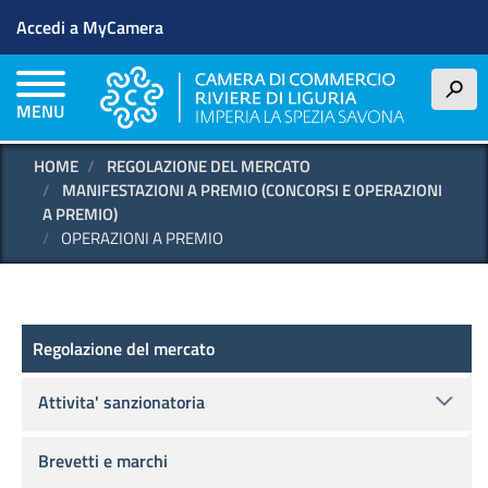
Menu profilo utente
Salta
Accedi a MyCamera
al
contenuto
principale
h
MENU
HOME
REGOLAZIONE DEL MERCATO
MANIFESTAZIONI A PREMIO (CONCORSI E OPERAZIONI
A PREMIO)
OPERAZIONI A PREMIO
Regolazione del mercato
Regolazione del mercato
Attivita' sanzionatoria
Brevetti e marchi