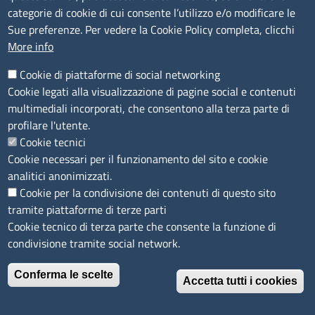
Bilanci
categorie di cookie di cui consente l’utilizzo e/o modificare le
Bandi di concorso
Sue preferenze. Per vedere la Cookie Policy completa, clicchi
Procedimenti
More info
Provvedimenti
Cookie di piattaforme di social networking
Sito web
Cookie legati alla visualizzazione di pagine social e contenuti
multimediali incorporati, che consentono alla terza parte di
Note legali
profilare l'utente.
Privacy policy
Cookie tecnici
Dichiarazione di accessibilità
Cookie necessari per il funzionamento del sito e cookie
Redazione
analitici anonimizzati.
Credits
Cookie per la condivisione dei contenuti di questo sito
Accesso riservato
tramite piattaforme di terze parti
Aziende speciali
Cookie tecnico di terza parte che consente la funzione di
condivisione tramite social network.
© 2023 Camera di Commercio Industria e Agricoltura
Conferma le scelte
Riviere di Liguria - Imperia La Spezia Savona
Accetta tutti i cookies