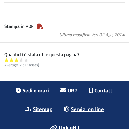
Stampa in PDF
Ultima modifica
Ven 02 Ago, 2024
Quanto ti è stata utile questa pagina?
Average:
2.5
(2 votes)
Footer menu
Sedi e orari
URP
Contatti
Sitemap
Servizi on line
Link utili