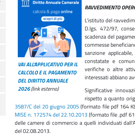
RAVVEDIMENTO OPERO
L'istituto del ravvedi
D.lgs. 472/97, conse
scadenza del pagamen
commesse beneficiando
sanzione applicabile
constatate e comunqu
VAI ALL'APPLICATIVO PER IL
verifiche o altre att
CALCOLO E IL PAGAMENTO
interessati abbiano a
DEL DIRITTO ANNUALE
2026
(link esterno)
Significative innova
rispetto a quanto ori
3587/C del 20 giugno 2005
(formato file pdf 164 Kb
MISE n. 172574 del 22.10.2013
(formato file .pdf 6
delle camere di commercio a quelli individuati dall'A
del 02.08.2013.