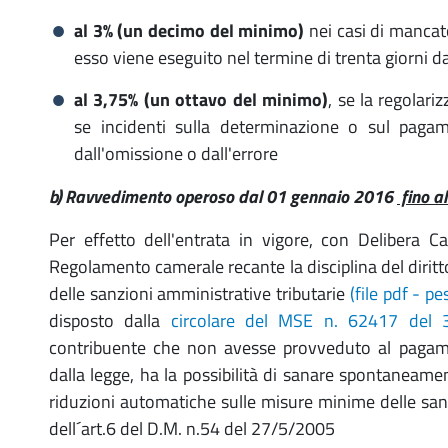
al 3% (un decimo del minimo)
nei casi di mancat
esso viene eseguito nel termine di trenta giorni d
al 3,75% (un ottavo del minimo)
, se la regolari
se incidenti sulla determinazione o sul paga
dall'omissione o dall'errore
b) Ravvedimento operoso dal 01 gennaio 2016
fino a
Per effetto dell'entrata in vigore, con Delibera
Regolamento camerale recante la disciplina del diritt
delle sanzioni amministrative tributarie
(file pdf - p
disposto dalla
circolare del MSE n. 62417 del 
contribuente che non avesse provveduto al pagamen
dalla legge, ha la possibilità di sanare spontaneam
riduzioni automatiche sulle misure minime delle sanzi
dell´art.6 del D.M. n.54 del 27/5/2005