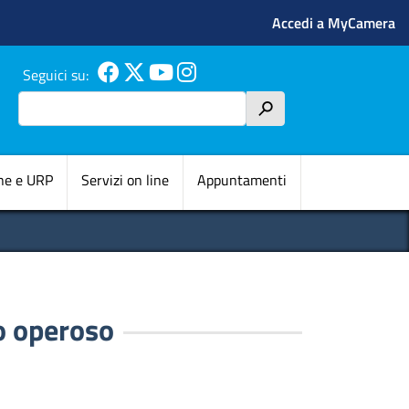
Menu profilo 
Accedi a MyCamera
Seguici su:
Cerca
h
pale
ne e URP
Servizi on line
Appuntamenti
 operoso