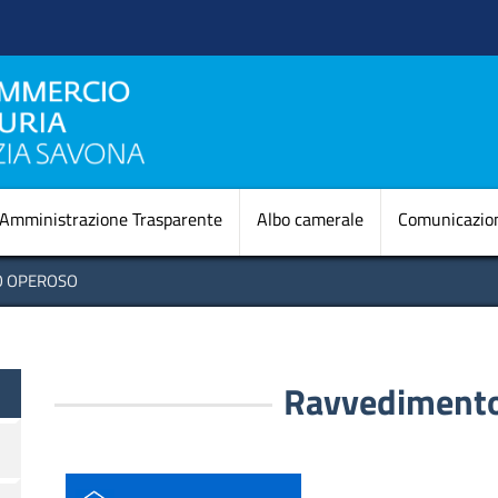
Salta
al
contenuto
principale
Navigazione princi
Amministrazione Trasparente
Albo camerale
Comunicazio
 OPEROSO
Ravvedimento