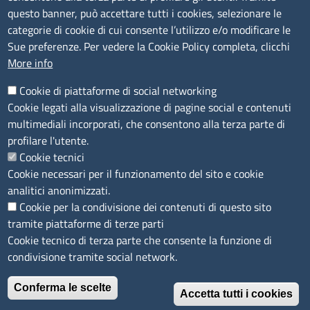
Consulta tutte le sezioni
questo banner, può accettare tutti i cookies, selezionare le
Bilanci
categorie di cookie di cui consente l’utilizzo e/o modificare le
Bandi di concorso
Sue preferenze. Per vedere la Cookie Policy completa, clicchi
Procedimenti
More info
Provvedimenti
Cookie di piattaforme di social networking
Sito web
Cookie legati alla visualizzazione di pagine social e contenuti
multimediali incorporati, che consentono alla terza parte di
Note legali
profilare l'utente.
Privacy policy
Cookie tecnici
Dichiarazione di accessibilità
Cookie necessari per il funzionamento del sito e cookie
Redazione
analitici anonimizzati.
Credits
Cookie per la condivisione dei contenuti di questo sito
Accesso riservato
tramite piattaforme di terze parti
Aziende speciali
Cookie tecnico di terza parte che consente la funzione di
condivisione tramite social network.
© 2023 Camera di Commercio Industria e Agricoltura
Conferma le scelte
Riviere di Liguria - Imperia La Spezia Savona
Accetta tutti i cookies