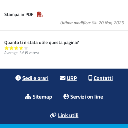
Stampa in PDF
Ultima modifica
Gio 20 Nov, 2025
Quanto ti è stata utile questa pagina?
Average:
3.6
(5 votes)
Footer menu
Sedi e orari
URP
Contatti
Sitemap
Servizi on line
Link utili