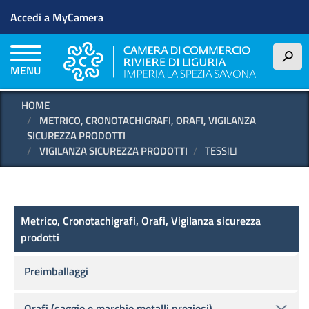
Menu profilo utente
Salta
Accedi a MyCamera
al
contenuto
principale
h
MENU
HOME
METRICO, CRONOTACHIGRAFI, ORAFI, VIGILANZA
SICUREZZA PRODOTTI
VIGILANZA SICUREZZA PRODOTTI
TESSILI
Metrico, Cronotachigrafi, Orafi, Vigilanza sic
Metrico, Cronotachigrafi, Orafi, Vigilanza sicurezza
prodotti
Preimballaggi
Orafi (saggio e marchio metalli preziosi)