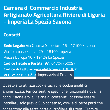
Camera di Commercio Industria
Artigianato Agricoltura Riviere di Liguria
- Imperia La Spezia Savona
Contatti
Sede Legale
: Via Quarda Superiore 16 - 17100 Savona
Via Tommaso Schiva 29 - 18100 Imperia
Piazza Europa 16 - 19124 La Spezia
Codice fiscale e Partita IVA
: 01704760097
Codice di fatturazione elettronica
: TQBHGX
Impostazioni Privacy
PEC
:
cciaa.rivlig@legalmail.it
Numeri di centralino: Savona 019 83141 -
Questo sito utilizza cookie tecnici e cookie analitici
Imperia 0183 7931 - La Spezia 0187 7281
anonimizzati. Per consentire specifiche funzionalità quali la
condivisione e/o la visione di contenuti, possono essere
Amministrazione Trasparente
installati, solo previo Suo consenso, cookie di terze parti che
consentono alla terza parte di profilare gli utenti. Tramite