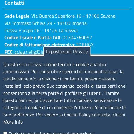
Contatti
Sede Legale
: Via Quarda Superiore 16 - 17100 Savona
Via Tommaso Schiva 29 - 18100 Imperia
Piazza Europa 16 - 19124 La Spezia
Codice fiscale e Partita IVA
: 01704760097
Codice di fatturazione elettronica
: TQBHGX
Impostazioni Privacy
PEC
:
cciaa.rivlig@legalmail.it
Numeri di centralino: Savona 019 83141 -
Questo sito utilizza cookie tecnici e cookie analitici
Imperia 0183 7931 - La Spezia 0187 7281
anonimizzati. Per consentire specifiche funzionalità quali la
condivisione e/o la visione di contenuti, possono essere
Amministrazione Trasparente
installati, solo previo Suo consenso, cookie di terze parti che
consentono alla terza parte di profilare gli utenti. Tramite
Consulta tutte le sezioni
questo banner, può accettare tutti i cookies, selezionare le
Bilanci
categorie di cookie di cui consente l’utilizzo e/o modificare le
Bandi di concorso
Sue preferenze. Per vedere la Cookie Policy completa, clicchi
Procedimenti
More info
Provvedimenti
Cookie di piattaforme di social networking