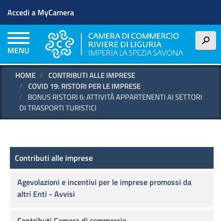
Menu profilo utente
Salta
Accedi a MyCamera
al
contenuto
principale
h
MENU
HOME
CONTRIBUTI ALLE IMPRESE
COVID 19: RISTORI PER LE IMPRESE
BONUS RISTORI 6: ATTIVITÀ APPARTENENTI AI SETTORI
DI TRASPORTI TURISTICI
Contributi alle imprese
Contributi alle imprese
Agevolazioni e incentivi per le imprese promossi da
altri Enti - Avvisi
Contributi Camera di commercio