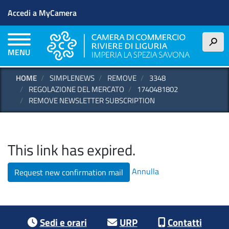
Menu profilo utente
Salta
Accedi a MyCamera
al
contenuto
principale
h
MENU
HOME
SIMPLENEWS
REMOVE
3348
REGOLAZIONE DEL MERCATO
1740481802
REMOVE NEWSLETTER SUBSCRIPTION
This link has expired.
Annulla
Request new confirmation mail
Footer menu
Sedi e orari
URP
Contatti