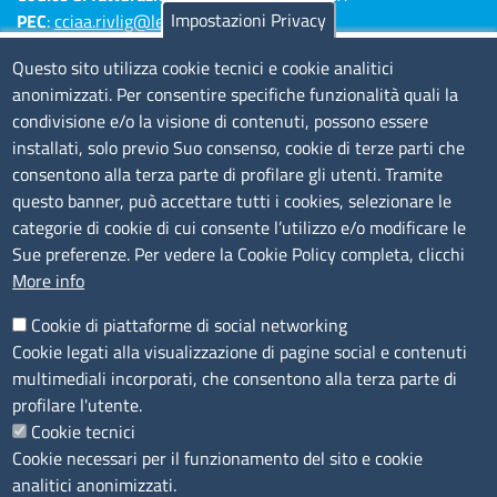
Impostazioni Privacy
PEC
:
cciaa.rivlig@legalmail.it
Numeri di centralino: Savona 019 83141 -
Questo sito utilizza cookie tecnici e cookie analitici
Imperia 0183 7931 - La Spezia 0187 7281
anonimizzati. Per consentire specifiche funzionalità quali la
condivisione e/o la visione di contenuti, possono essere
Amministrazione Trasparente
installati, solo previo Suo consenso, cookie di terze parti che
consentono alla terza parte di profilare gli utenti. Tramite
Consulta tutte le sezioni
questo banner, può accettare tutti i cookies, selezionare le
Bilanci
categorie di cookie di cui consente l’utilizzo e/o modificare le
Bandi di concorso
Sue preferenze. Per vedere la Cookie Policy completa, clicchi
Procedimenti
More info
Provvedimenti
Cookie di piattaforme di social networking
Sito web
Cookie legati alla visualizzazione di pagine social e contenuti
multimediali incorporati, che consentono alla terza parte di
Note legali
profilare l'utente.
Privacy policy
Cookie tecnici
Dichiarazione di accessibilità
Cookie necessari per il funzionamento del sito e cookie
Redazione
analitici anonimizzati.