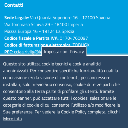
Contatti
Sede Legale
: Via Quarda Superiore 16 - 17100 Savona
Via Tommaso Schiva 29 - 18100 Imperia
Piazza Europa 16 - 19124 La Spezia
Codice fiscale e Partita IVA
: 01704760097
Codice di fatturazione elettronica
: TQBHGX
Impostazioni Privacy
PEC
:
cciaa.rivlig@legalmail.it
Numeri di centralino: Savona 019 83141 -
Questo sito utilizza cookie tecnici e cookie analitici
Imperia 0183 7931 - La Spezia 0187 7281
anonimizzati. Per consentire specifiche funzionalità quali la
condivisione e/o la visione di contenuti, possono essere
Amministrazione Trasparente
installati, solo previo Suo consenso, cookie di terze parti che
consentono alla terza parte di profilare gli utenti. Tramite
Consulta tutte le sezioni
questo banner, può accettare tutti i cookies, selezionare le
Bilanci
categorie di cookie di cui consente l’utilizzo e/o modificare le
Bandi di concorso
Sue preferenze. Per vedere la Cookie Policy completa, clicchi
Procedimenti
More info
Provvedimenti