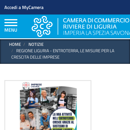
Menu profilo utente
Salta
Accedi a MyCamera
al
contenuto
principale
MENU
HOME
NOTIZIE
REGIONE LIGURIA - ENTROTERRA, LE MISURE PER LA
CRESCITA DELLE IMPRESE