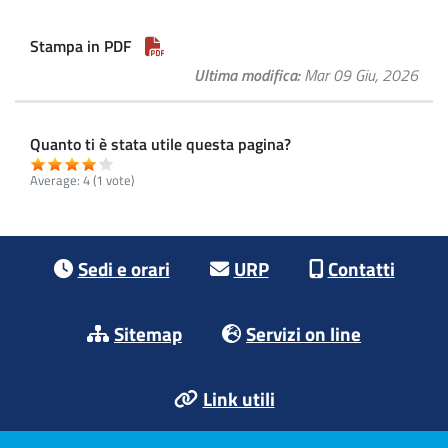
Stampa in PDF
Ultima modifica
Mar 09 Giu, 2026
Quanto ti è stata utile questa pagina?
Average:
4
(
1
vote)
Footer menu
Sedi e orari
URP
Contatti
Sitemap
Servizi on line
Link utili