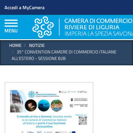
Menu profilo utente
Salta
Accedi a MyCamera
al
contenuto
principale
MENU
HOME
NOTIZIE
35° CONVENTION CAMERE DI COMMERCIO ITALIANE
ALL'ESTERO - SESSIONE B2B