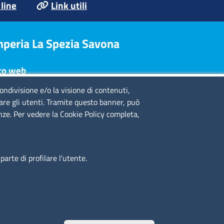
 line
Link utili
Imperia La Spezia Savona
to web
condivisione e/o la visione di contenuti,
te legali
lare gli utenti. Tramite questo banner, può
ivacy policy
enze. Per vedere la Cookie Policy completa,
chiarazione di accessibilità
dazione
edits
cesso riservato
arte di profilare l'utente.
iende speciali