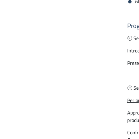
Al
Prog
🕙 Se
Intro
Prese
🕒 Se
Per o
Appro
produ
Confr