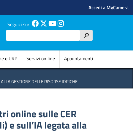
Menu profilo 
Accedi a MyCamera
Seguici su:
Cerca
h
pale
ne e URP
Servizi on line
Appuntamenti
 ALLA GESTIONE DELLE RISORSE IDRICHE
ri online sulle CER
 e sull’IA legata alla