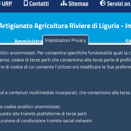
URP
Contatti
Sitemap
Servizi on
tigianato Agricoltura Riviere di Liguria - 
Impostazioni Privacy
Amministrazione Trasparente
Si
litici anonimizzati. Per consentire specifiche funzionalità quali la 
Consulta tutte le sezioni
No
enso, cookie di terze parti che consentono alla terza parte di profi
Bilanci
Pr
rie di cookie di cui consente l’utilizzo e/o modificare le Sue prefer
Bandi di concorso
Di
Procedimenti
Re
Provvedimenti
Cr
Ac
ial e contenuti multimediali incorporati, che consentono alla terza p
Az
e cookie analitici anonimizzati.
questo sito tramite piattaforme di terze parti
funzione di condivisione tramite social network.