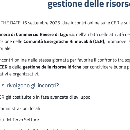
gestione delle risors
THE DATE 16 settembre 2025 due incontri online sulle CER e sull’IA
mera di Commercio Riviere di Liguria
, nell’ambito delle attività d
zione delle
Comunità Energetiche Rinnovabili (CER)
, promuove la
oriale.
ncontri online nella stessa giornata per favorire il confronto tra sog
CER
e della
gestione delle risorse idriche
per condividere buone pr
tivi e organizzativi.
 si rivolgono gli incontri?
R già costituite o in fase avanzata di sviluppo
mministrazioni locali
ti del Terzo Settore