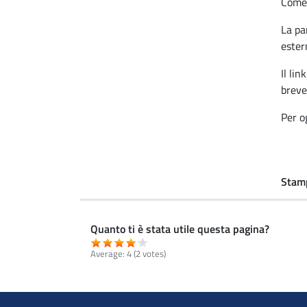
Come 
La pa
ester
Il lin
breve
Per o
Stam
Quanto ti è stata utile questa pagina?
Average:
4
(2 votes)
Footer menu