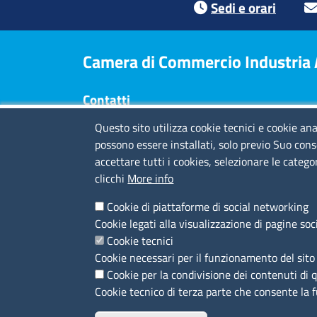
Sedi e orari
Camera di Commercio Industria Ar
Contatti
Questo sito utilizza cookie tecnici e cookie ana
Sede Legale
: Via Quarda Superiore 16 - 17100
possono essere installati, solo previo Suo cons
Savona
accettare tutti i cookies, selezionare le catego
Via Tommaso Schiva 29 - 18100 Imperia
clicchi
More info
Piazza Europa 16 - 19124 La Spezia
Codice fiscale e Partita IVA
: 01704760097
Cookie di piattaforme di social networking
Codice di fatturazione elettronica
: TQBHGX
Cookie legati alla visualizzazione di pagine soc
PEC
:
cciaa.rivlig@legalmail.it
Cookie tecnici
Numeri di centralino: Savona 019 83141 -
Cookie necessari per il funzionamento del sito 
Imperia 0183 7931 - La Spezia 0187 7281
Cookie per la condivisione dei contenuti di 
Cookie tecnico di terza parte che consente la 