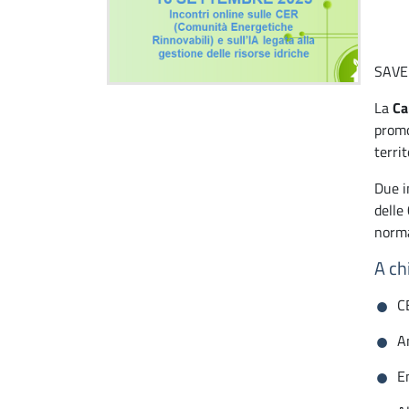
SAVE 
La
Ca
promo
territ
Due i
delle
norma
A chi
CE
A
En