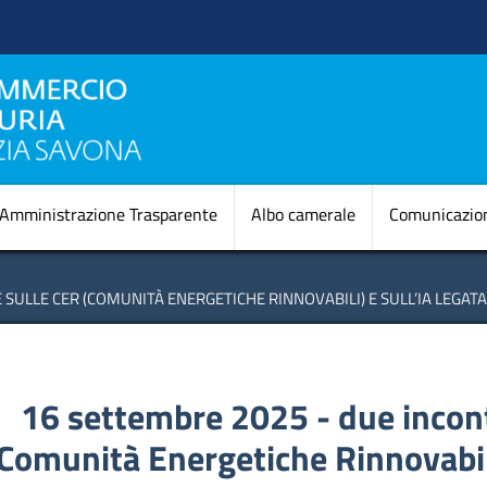
Salta
al
contenuto
principale
Navigazione princi
Amministrazione Trasparente
Albo camerale
Comunicazio
SULLE CER (COMUNITÀ ENERGETICHE RINNOVABILI) E SULL’IA LEGATA
16 settembre 2025 - due incont
Comunità Energetiche Rinnovabili)