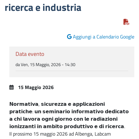
ricerca e industria
Aggiungi a Calendario Google
Data evento
da Ven, 15 Maggio, 2026 - 14:30
15 Maggio 2026
𝗡𝗼𝗿𝗺𝗮𝘁𝗶𝘃𝗮, 𝘀𝗶𝗰𝘂𝗿𝗲𝘇𝘇𝗮 𝗲 𝗮𝗽𝗽𝗹𝗶𝗰𝗮𝘇𝗶𝗼𝗻𝗶
𝗽𝗿𝗮𝘁𝗶𝗰𝗵𝗲: 𝘂𝗻 𝘀𝗲𝗺𝗶𝗻𝗮𝗿𝗶𝗼 𝗶𝗻𝗳𝗼𝗿𝗺𝗮𝘁𝗶𝘃𝗼 𝗱𝗲𝗱𝗶𝗰𝗮𝘁𝗼
𝗮 𝗰𝗵𝗶 𝗹𝗮𝘃𝗼𝗿𝗮 𝗼𝗴𝗻𝗶 𝗴𝗶𝗼𝗿𝗻𝗼 𝗰𝗼𝗻 𝗹𝗲 𝗿𝗮𝗱𝗶𝗮𝘇𝗶𝗼𝗻𝗶
𝗶𝗼𝗻𝗶𝘇𝘇𝗮𝗻𝘁𝗶 𝗶𝗻 𝗮𝗺𝗯𝗶𝘁𝗼 𝗽𝗿𝗼𝗱𝘂𝘁𝘁𝗶𝘃𝗼 𝗲 𝗱𝗶 𝗿𝗶𝗰𝗲𝗿𝗰𝗮.
Il prossimo 15 maggio 2026 ad Albenga, Labcam