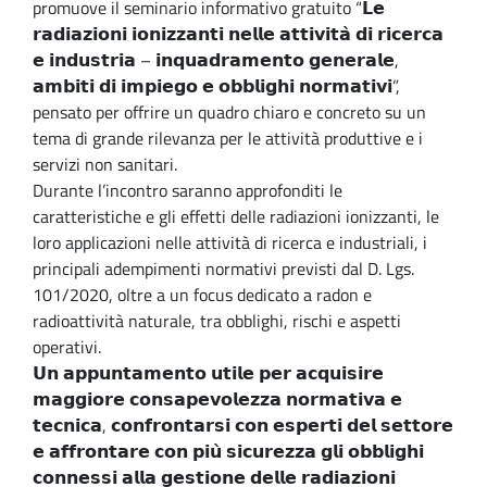
promuove il seminario informativo gratuito “𝗟𝗲
𝗿𝗮𝗱𝗶𝗮𝘇𝗶𝗼𝗻𝗶 𝗶𝗼𝗻𝗶𝘇𝘇𝗮𝗻𝘁𝗶 𝗻𝗲𝗹𝗹𝗲 𝗮𝘁𝘁𝗶𝘃𝗶𝘁𝗮̀ 𝗱𝗶 𝗿𝗶𝗰𝗲𝗿𝗰𝗮
𝗲 𝗶𝗻𝗱𝘂𝘀𝘁𝗿𝗶𝗮 – 𝗶𝗻𝗾𝘂𝗮𝗱𝗿𝗮𝗺𝗲𝗻𝘁𝗼 𝗴𝗲𝗻𝗲𝗿𝗮𝗹𝗲,
𝗮𝗺𝗯𝗶𝘁𝗶 𝗱𝗶 𝗶𝗺𝗽𝗶𝗲𝗴𝗼 𝗲 𝗼𝗯𝗯𝗹𝗶𝗴𝗵𝗶 𝗻𝗼𝗿𝗺𝗮𝘁𝗶𝘃𝗶”,
pensato per offrire un quadro chiaro e concreto su un
tema di grande rilevanza per le attività produttive e i
servizi non sanitari.
Durante l’incontro saranno approfonditi le
caratteristiche e gli effetti delle radiazioni ionizzanti, le
loro applicazioni nelle attività di ricerca e industriali, i
principali adempimenti normativi previsti dal D. Lgs.
101/2020, oltre a un focus dedicato a radon e
radioattività naturale, tra obblighi, rischi e aspetti
operativi.
𝗨𝗻 𝗮𝗽𝗽𝘂𝗻𝘁𝗮𝗺𝗲𝗻𝘁𝗼 𝘂𝘁𝗶𝗹𝗲 𝗽𝗲𝗿 𝗮𝗰𝗾𝘂𝗶𝘀𝗶𝗿𝗲
𝗺𝗮𝗴𝗴𝗶𝗼𝗿𝗲 𝗰𝗼𝗻𝘀𝗮𝗽𝗲𝘃𝗼𝗹𝗲𝘇𝘇𝗮 𝗻𝗼𝗿𝗺𝗮𝘁𝗶𝘃𝗮 𝗲
𝘁𝗲𝗰𝗻𝗶𝗰𝗮, 𝗰𝗼𝗻𝗳𝗿𝗼𝗻𝘁𝗮𝗿𝘀𝗶 𝗰𝗼𝗻 𝗲𝘀𝗽𝗲𝗿𝘁𝗶 𝗱𝗲𝗹 𝘀𝗲𝘁𝘁𝗼𝗿𝗲
𝗲 𝗮𝗳𝗳𝗿𝗼𝗻𝘁𝗮𝗿𝗲 𝗰𝗼𝗻 𝗽𝗶𝘂̀ 𝘀𝗶𝗰𝘂𝗿𝗲𝘇𝘇𝗮 𝗴𝗹𝗶 𝗼𝗯𝗯𝗹𝗶𝗴𝗵𝗶
𝗰𝗼𝗻𝗻𝗲𝘀𝘀𝗶 𝗮𝗹𝗹𝗮 𝗴𝗲𝘀𝘁𝗶𝗼𝗻𝗲 𝗱𝗲𝗹𝗹𝗲 𝗿𝗮𝗱𝗶𝗮𝘇𝗶𝗼𝗻𝗶