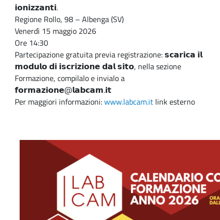
𝗶𝗼𝗻𝗶𝘇𝘇𝗮𝗻𝘁𝗶.
Regione Rollo, 98 – Albenga (SV)
Venerdì 15 maggio 2026
Ore 14:30
Partecipazione gratuita previa registrazione: 𝘀𝗰𝗮𝗿𝗶𝗰𝗮 𝗶𝗹
𝗺𝗼𝗱𝘂𝗹𝗼 𝗱𝗶 𝗶𝘀𝗰𝗿𝗶𝘇𝗶𝗼𝗻𝗲 𝗱𝗮𝗹 𝘀𝗶𝘁𝗼, nella sezione
Formazione, compilalo e invialo a
𝗳𝗼𝗿𝗺𝗮𝘇𝗶𝗼𝗻𝗲@𝗹𝗮𝗯𝗰𝗮𝗺.𝗶𝘁
Per maggiori informazioni:
www.labcam.it
link esterno