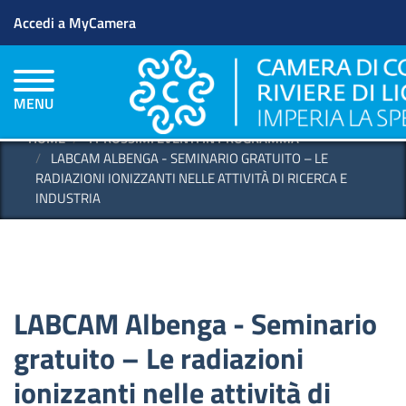
Menu profilo utente
Salta
Accedi a MyCamera
al
contenuto
principale
MENU
HOME
I PROSSIMI EVENTI IN PROGRAMMA
LABCAM ALBENGA - SEMINARIO GRATUITO – LE
RADIAZIONI IONIZZANTI NELLE ATTIVITÀ DI RICERCA E
INDUSTRIA
LABCAM Albenga - Seminario
gratuito – Le radiazioni
ionizzanti nelle attività di