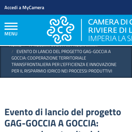
Menu profilo utente
Salta
Accedi a MyCamera
al
contenuto
principale
MENU
HOME
I PROSSIMI EVENTI IN PROGRAMMA
EVENTO DI LANCIO DEL PROGETTO GAG-GOCCIA A
GOCCIA: COOPERAZIONE TERRITORIALE
TRANSFRONTALIERA PER L'EFFICIENZA E INNOVAZIONE
PER IL RISPARMIO IDRICO NEI PROCESSI PRODUTTIVI
Evento di lancio del progetto
GAG-GOCCIA A GOCCIA: